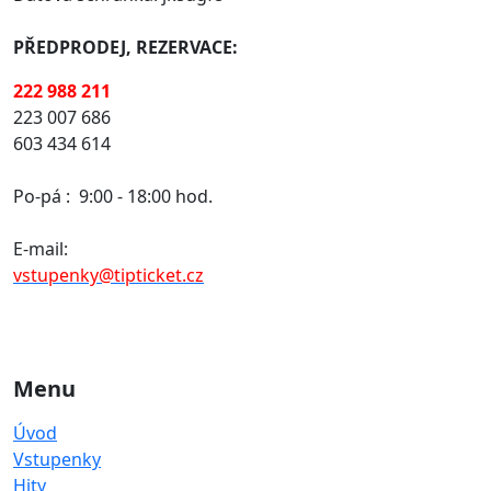
PŘEDPRODEJ, REZERVACE:
222 988 211
223 007 686
603 434 614
Po-pá :
9:00 - 18:00 hod.
E-mail:
vstupenky@tipticket.cz
Menu
Úvod
Vstupenky
Hity