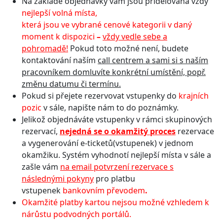
Na základě objednávky vám jsou přidělována vždy
nejlepší volná místa,
která jsou ve vybrané cenové kategorii v daný
moment k dispozici
–
vždy vedle sebe a
pohromadě!
Pokud toto možné není, budete
kontaktování naším
call centrem a sami si s naším
pracovníkem domluvíte konkrétní umístění, popř.
změnu datumu či termínu.
Pokud si přejete rezervovat vstupenky do
krajních
pozic
v sále, napište nám to do poznámky.
Jelikož objednáváte vstupenky v rámci skupinových
rezervací,
n
ejedná se o okamžitý proces
rezervace
a vygenerování e-ticketů(vstupenek) v jednom
okamžiku. Systém vyhodnotí nejlepší místa v sále a
zašle vám
na email potvrzení rezervace s
následnými pokyny
pro platbu
vstupenek
bankovním převodem
.
Okamžité platby kartou nejsou možné vzhledem k
nárůstu podvodných portálů.