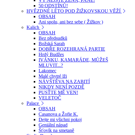
VY NEJSTE ŽENA, PANE!
50 ODSTÍNŮ!
HVĚZDNÉ LÉTO POD ŽIŽKOVSKOU VĚŽÍ
OBSAH
Ani spolu, ani bez sebe ( Žižkov )
Kalich
OBSAH
Bez předsudků
Božská Sarah
DOBŘE ROZEHRANÁ PARTIE
Hrdý Budžes
IVÁNKU, KAMARÁDE, MŮŽEŠ
MLUVIT...?
Lakomec
Malé chytré lži
NÁVŠTĚVA NA ZABITÍ
NIKDY NENÍ POZDĚ
PUSŤTE MĚ VEN!
VELETOČ
Palace
OBSAH
Casanova a Žofie K.
Dejte mi všichni pokoj
Geniální nápad
Šťovík na smetaně