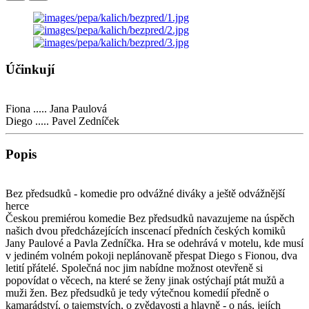
Účinkují
Fiona ..... Jana Paulová
Diego ..... Pavel Zedníček
Popis
Bez předsudků - komedie pro odvážné diváky a ještě odvážnější
herce
Českou premiérou komedie Bez předsudků navazujeme na úspěch
našich dvou předcházejících inscenací předních českých komiků
Jany Paulové a Pavla Zedníčka. Hra se odehrává v motelu, kde musí
v jediném volném pokoji neplánovaně přespat Diego s Fionou, dva
letití přátelé. Společná noc jim nabídne možnost otevřeně si
popovídat o věcech, na které se ženy jinak ostýchají ptát mužů a
muži žen. Bez předsudků je tedy výtečnou komedií předně o
kamarádství, o tajemstvích, o zvědavosti a hlavně - o nás, jejích