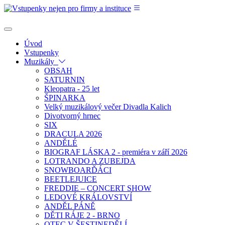
Úvod
Vstupenky
Muzikály
OBSAH
SATURNIN
Kleopatra - 25 let
ŠPINARKA
Velký muzikálový večer Divadla Kalich
Divotvorný hrnec
SIX
DRACULA 2026
ANDĚLÉ
BIOGRAF LÁSKA 2 - premiéra v září 2026
LOTRANDO A ZUBEJDA
SNOWBOARĎÁCI
BEETLEJUICE
FREDDIE – CONCERT SHOW
LEDOVÉ KRÁLOVSTVÍ
ANDĚL PÁNĚ
DĚTI RÁJE 2 - BRNO
OTEC V ŠESTINEDĚLÍ