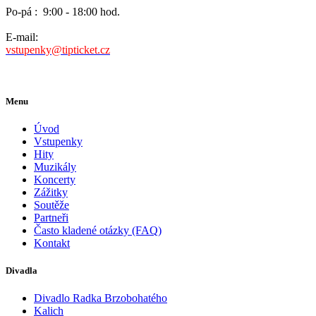
Po-pá :
9:00 - 18:00 hod.
E-mail:
vstupenky@tipticket.cz
Menu
Úvod
Vstupenky
Hity
Muzikály
Koncerty
Zážitky
Soutěže
Partneři
Často kladené otázky (FAQ)
Kontakt
Divadla
Divadlo Radka Brzobohatého
Kalich