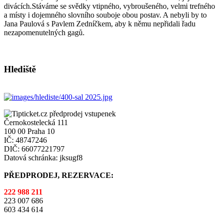
divácích.Stáváme se svědky vtipného, vybroušeného, velmi trefného
a místy i dojemného slovního souboje obou postav. A nebyli by to
Jana Paulová s Pavlem Zedníčkem, aby k němu nepřidali řadu
nezapomenutelných gagů.
Hlediště
Černokostelecká 111
100 00 Praha 10
IČ: 48747246
DIČ: 66077221797
Datová schránka: jksugf8
PŘEDPRODEJ, REZERVACE:
222 988 211
223 007 686
603 434 614