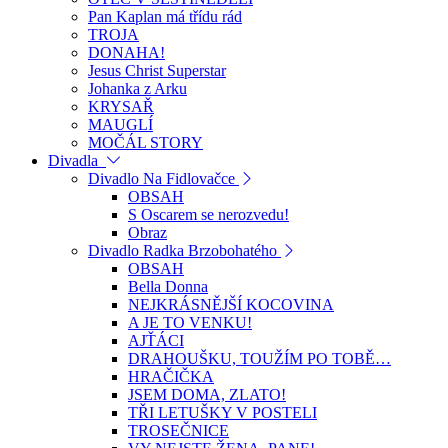
Pan Kaplan má třídu rád
TROJA
DONAHA!
Jesus Christ Superstar
Johanka z Arku
KRYSAŘ
MAUGLÍ
MOČÁL STORY
Divadla
Divadlo Na Fidlovačce
OBSAH
S Oscarem se nerozvedu!
Obraz
Divadlo Radka Brzobohatého
OBSAH
Bella Donna
NEJKRÁSNĚJŠÍ KOCOVINA
A JE TO VENKU!
AJŤÁCI
DRAHOUŠKU, TOUŽÍM PO TOBĚ…
HRAČIČKA
JSEM DOMA, ZLATO!
TŘI LETUŠKY V POSTELI
TROSEČNICE