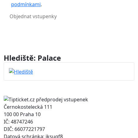
podmínkami
.
Hlediště: Palace
Černokostelecká 111
100 00 Praha 10
IČ: 48747246
DIČ: 66077221797
Datová schránka: jksugf8