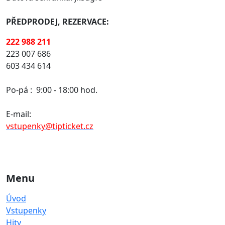
PŘEDPRODEJ, REZERVACE:
222 988 211
223 007 686
603 434 614
Po-pá :
9:00 - 18:00 hod.
E-mail:
vstupenky@tipticket.cz
Menu
Úvod
Vstupenky
Hity