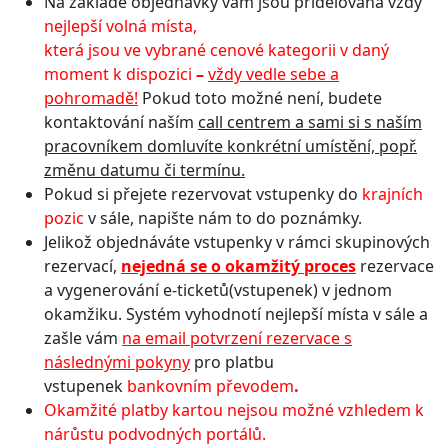
Na základě objednávky vám jsou přidělována vždy
nejlepší volná místa,
která jsou ve vybrané cenové kategorii v daný
moment k dispozici
–
vždy vedle sebe a
pohromadě!
Pokud toto možné není, budete
kontaktování naším
call centrem a sami si s naším
pracovníkem domluvíte konkrétní umístění, popř.
změnu datumu či termínu.
Pokud si přejete rezervovat vstupenky do
krajních
pozic
v sále, napište nám to do poznámky.
Jelikož objednáváte vstupenky v rámci skupinových
rezervací,
n
ejedná se o okamžitý proces
rezervace
a vygenerování e-ticketů(vstupenek) v jednom
okamžiku. Systém vyhodnotí nejlepší místa v sále a
zašle vám
na email potvrzení rezervace s
následnými pokyny
pro platbu
vstupenek
bankovním převodem
.
Okamžité platby kartou nejsou možné vzhledem k
nárůstu podvodných portálů.