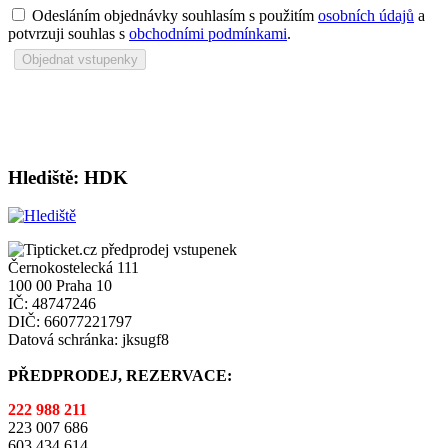
Odesláním objednávky souhlasím s použitím
osobních údajů
a
potvrzuji souhlas s
obchodními podmínkami
.
Hlediště: HDK
Černokostelecká 111
100 00 Praha 10
IČ: 48747246
DIČ: 66077221797
Datová schránka: jksugf8
PŘEDPRODEJ, REZERVACE:
222 988 211
223 007 686
603 434 614