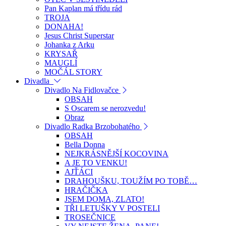
Pan Kaplan má třídu rád
TROJA
DONAHA!
Jesus Christ Superstar
Johanka z Arku
KRYSAŘ
MAUGLÍ
MOČÁL STORY
Divadla
Divadlo Na Fidlovačce
OBSAH
S Oscarem se nerozvedu!
Obraz
Divadlo Radka Brzobohatého
OBSAH
Bella Donna
NEJKRÁSNĚJŠÍ KOCOVINA
A JE TO VENKU!
AJŤÁCI
DRAHOUŠKU, TOUŽÍM PO TOBĚ…
HRAČIČKA
JSEM DOMA, ZLATO!
TŘI LETUŠKY V POSTELI
TROSEČNICE