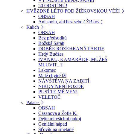
VY NEJSTE ŽENA, PANE!
50 ODSTÍNŮ!
HVĚZDNÉ LÉTO POD ŽIŽKOVSKOU VĚŽÍ
OBSAH
Ani spolu, ani bez sebe ( Žižkov )
Kalich
OBSAH
Bez předsudků
Božská Sarah
DOBŘE ROZEHRANÁ PARTIE
Hrdý Budžes
IVÁNKU, KAMARÁDE, MŮŽEŠ
MLUVIT...?
Lakomec
Malé chytré lži
NÁVŠTĚVA NA ZABITÍ
NIKDY NENÍ POZDĚ
PUSŤTE MĚ VEN!
VELETOČ
Palace
OBSAH
Casanova a Žofie K.
Dejte mi všichni pokoj
Geniální nápad
Šťovík na smetaně