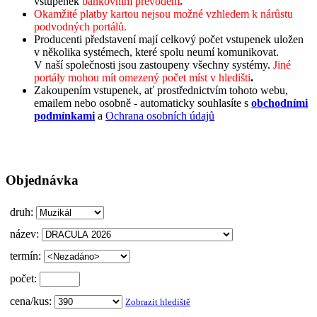
vstupenek
bankovním převodem
.
Okamžité platby kartou nejsou možné vzhledem k nárůstu
podvodných portálů.
Producenti představení mají celkový počet vstupenek uložen
v několika systémech, které spolu neumí komunikovat.
V naší společnosti jsou zastoupeny všechny systémy.
Jiné
portály mohou mít omezený počet míst v hledišti
.
Zakoupením vstupenek, ať prostřednictvím tohoto webu,
emailem nebo osobně - automaticky souhlasíte s
obchodními
podmínkami
a
Ochrana osobních údajů
Objednávka
druh:
název:
termín:
počet:
cena/kus:
Zobrazit hlediště