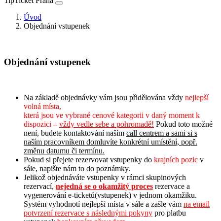
TipTicket Praha
Úvod
Objednání vstupenek
Objednání vstupenek
Na základě objednávky vám jsou přidělována vždy
nejlepší
volná místa,
která jsou ve vybrané cenové kategorii v daný moment k
dispozici
–
vždy vedle sebe a pohromadě!
Pokud toto možné
není, budete kontaktování naším
call centrem a sami si s
naším pracovníkem domluvíte konkrétní umístění, popř.
změnu datumu či termínu.
Pokud si přejete rezervovat vstupenky do
krajních pozic
v
sále, napište nám to do poznámky.
Jelikož objednáváte vstupenky v rámci skupinových
rezervací,
n
ejedná se o okamžitý proces
rezervace a
vygenerování e-ticketů(vstupenek) v jednom okamžiku.
Systém vyhodnotí nejlepší místa v sále a zašle vám
na email
potvrzení rezervace s následnými pokyny
pro platbu