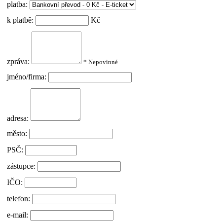
platba:
k platbě:
Kč
zpráva:
* Nepovinné
jméno/firma:
adresa:
město:
PSČ:
zástupce:
IČO:
telefon:
e-mail: