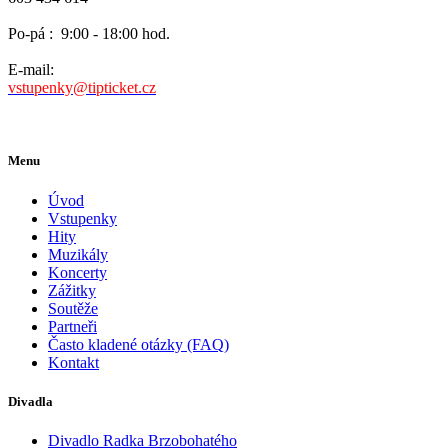
Po-pá :
9:00 - 18:00 hod.
E-mail:
vstupenky@tipticket.cz
Menu
Úvod
Vstupenky
Hity
Muzikály
Koncerty
Zážitky
Soutěže
Partneři
Často kladené otázky (FAQ)
Kontakt
Divadla
Divadlo Radka Brzobohatého