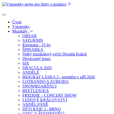
Úvod
Vstupenky
Muzikály
OBSAH
SATURNIN
Kleopatra - 25 let
ŠPINARKA
Velký muzikálový večer Divadla Kalich
Divotvorný hrnec
SIX
DRACULA 2026
ANDĚLÉ
BIOGRAF LÁSKA 2 - premiéra v září 2026
LOTRANDO A ZUBEJDA
SNOWBOARĎÁCI
BEETLEJUICE
FREDDIE – CONCERT SHOW
LEDOVÉ KRÁLOVSTVÍ
ANDĚL PÁNĚ
DĚTI RÁJE 2 - BRNO
OTEC V ŠESTINEDĚLÍ