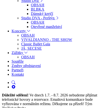
Studio Dva
OBSAH
BLBKA
Dámský krejčí
Studio DVA - Perštýn
OBSAH
Otevřené manželství
Koncerty
OBSAH
VIVALDIANNO - THE SHOW
Classic Ballet Gala
JÁ, SECESE
Zážitky
OBSAH
Soutěže
Změny představení
Partneři
Kontakt
Důležité sdělení!
Ve dnech 1.7. - 8.7. 2026 nebudeme přijímat
telefonické hovory a rezervace. Emailová komunikace bude
vyřizována v normálním režimu. Děkujeme za přízeň! Tým