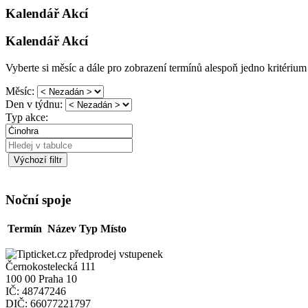
Kalendář Akcí
Kalendář Akcí
Vyberte si měsíc a dále pro zobrazení termínů alespoň jedno kritérium v
Měsíc:
Den v týdnu:
Typ akce:
Výchozí filtr
Noční spoje
Termín
Název
Typ
Místo
Černokostelecká 111
100 00 Praha 10
IČ: 48747246
DIČ: 66077221797