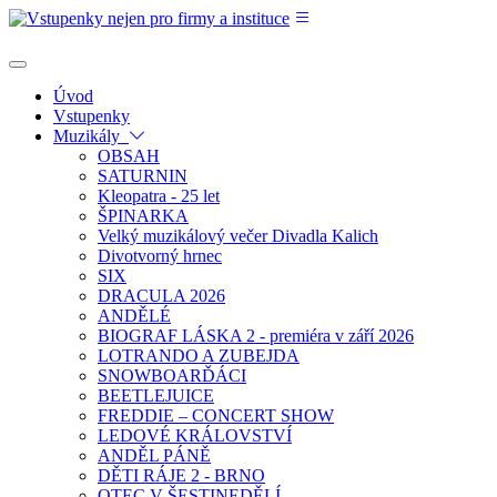
Úvod
Vstupenky
Muzikály
OBSAH
SATURNIN
Kleopatra - 25 let
ŠPINARKA
Velký muzikálový večer Divadla Kalich
Divotvorný hrnec
SIX
DRACULA 2026
ANDĚLÉ
BIOGRAF LÁSKA 2 - premiéra v září 2026
LOTRANDO A ZUBEJDA
SNOWBOARĎÁCI
BEETLEJUICE
FREDDIE – CONCERT SHOW
LEDOVÉ KRÁLOVSTVÍ
ANDĚL PÁNĚ
DĚTI RÁJE 2 - BRNO
OTEC V ŠESTINEDĚLÍ