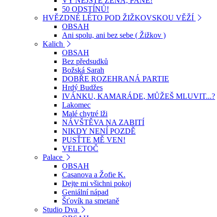
VY NEJSTE ŽENA, PANE!
50 ODSTÍNŮ!
HVĚZDNÉ LÉTO POD ŽIŽKOVSKOU VĚŽÍ
OBSAH
Ani spolu, ani bez sebe ( Žižkov )
Kalich
OBSAH
Bez předsudků
Božská Sarah
DOBŘE ROZEHRANÁ PARTIE
Hrdý Budžes
IVÁNKU, KAMARÁDE, MŮŽEŠ MLUVIT...?
Lakomec
Malé chytré lži
NÁVŠTĚVA NA ZABITÍ
NIKDY NENÍ POZDĚ
PUSŤTE MĚ VEN!
VELETOČ
Palace
OBSAH
Casanova a Žofie K.
Dejte mi všichni pokoj
Geniální nápad
Šťovík na smetaně
Studio Dva