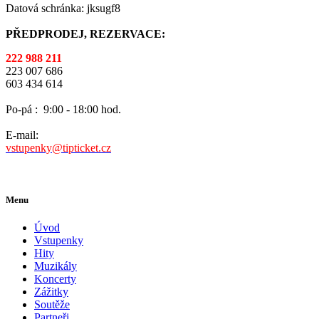
Datová schránka: jksugf8
PŘEDPRODEJ, REZERVACE:
222 988 211
223 007 686
603 434 614
Po-pá :
9:00 - 18:00 hod.
E-mail:
vstupenky@tipticket.cz
Menu
Úvod
Vstupenky
Hity
Muzikály
Koncerty
Zážitky
Soutěže
Partneři