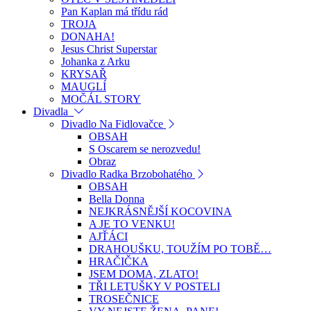
Pan Kaplan má třídu rád
TROJA
DONAHA!
Jesus Christ Superstar
Johanka z Arku
KRYSAŘ
MAUGLÍ
MOČÁL STORY
Divadla
Divadlo Na Fidlovačce
OBSAH
S Oscarem se nerozvedu!
Obraz
Divadlo Radka Brzobohatého
OBSAH
Bella Donna
NEJKRÁSNĚJŠÍ KOCOVINA
A JE TO VENKU!
AJŤÁCI
DRAHOUŠKU, TOUŽÍM PO TOBĚ…
HRAČIČKA
JSEM DOMA, ZLATO!
TŘI LETUŠKY V POSTELI
TROSEČNICE