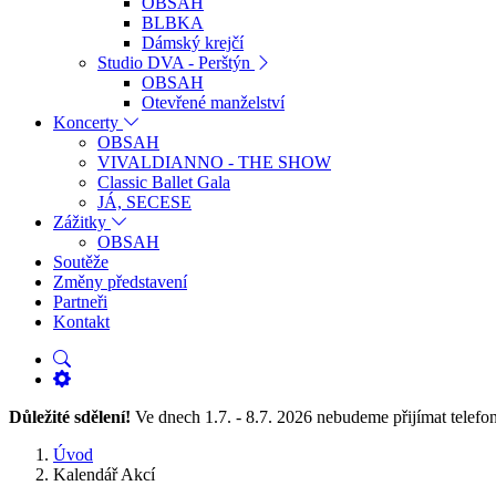
OBSAH
BLBKA
Dámský krejčí
Studio DVA - Perštýn
OBSAH
Otevřené manželství
Koncerty
OBSAH
VIVALDIANNO - THE SHOW
Classic Ballet Gala
JÁ, SECESE
Zážitky
OBSAH
Soutěže
Změny představení
Partneři
Kontakt
Důležité sdělení!
Ve dnech 1.7. - 8.7. 2026 nebudeme přijímat tele
Úvod
Kalendář Akcí