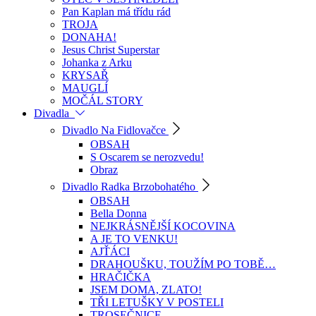
Pan Kaplan má třídu rád
TROJA
DONAHA!
Jesus Christ Superstar
Johanka z Arku
KRYSAŘ
MAUGLÍ
MOČÁL STORY
Divadla
Divadlo Na Fidlovačce
OBSAH
S Oscarem se nerozvedu!
Obraz
Divadlo Radka Brzobohatého
OBSAH
Bella Donna
NEJKRÁSNĚJŠÍ KOCOVINA
A JE TO VENKU!
AJŤÁCI
DRAHOUŠKU, TOUŽÍM PO TOBĚ…
HRAČIČKA
JSEM DOMA, ZLATO!
TŘI LETUŠKY V POSTELI
TROSEČNICE