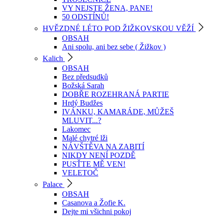
VY NEJSTE ŽENA, PANE!
50 ODSTÍNŮ!
HVĚZDNÉ LÉTO POD ŽIŽKOVSKOU VĚŽÍ
OBSAH
Ani spolu, ani bez sebe ( Žižkov )
Kalich
OBSAH
Bez předsudků
Božská Sarah
DOBŘE ROZEHRANÁ PARTIE
Hrdý Budžes
IVÁNKU, KAMARÁDE, MŮŽEŠ
MLUVIT...?
Lakomec
Malé chytré lži
NÁVŠTĚVA NA ZABITÍ
NIKDY NENÍ POZDĚ
PUSŤTE MĚ VEN!
VELETOČ
Palace
OBSAH
Casanova a Žofie K.
Dejte mi všichni pokoj