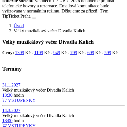
Důležité sdělení!
Ve dnech 1.7. - 8.7. 2026 nebudeme přijímat
telefonické hovory a rezervace. Emailová komunikace bude
vyřizována v normálním režimu. Děkujeme za přízeň! Tým
TipTicket Praha
Úvod
Velký muzikálový večer Divadla Kalich
Velký muzikálový večer Divadla Kalich
Ceny:
1399
Kč -
1199
Kč -
949
Kč -
799
Kč -
699
Kč -
599
Kč
Termíny
31.1.2027
Velký muzikálový večer Divadla Kalich
13:30
hodin
VSTUPENKY
14.3.2027
Velký muzikálový večer Divadla Kalich
18:00
hodin
VSTUPENKY