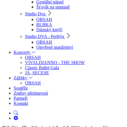
Geniální nápad
Šťovík na smetaně
Studio Dva
OBSAH
BLBKA
Dámský krejčí
Studio DVA - Perštýn
OBSAH
Otevřené manželství
Koncerty
OBSAH
VIVALDIANNO - THE SHOW
Classic Ballet Gala
JÁ, SECESE
Zážitky
OBSAH
Soutěže
Změny představení
Partneři
Kontakt