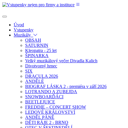
Úvod
Vstupenky
Muzikály
OBSAH
SATURNIN
Kleopatra - 25 let
ŠPINARKA
Velký muzikálový večer Divadla Kalich
Divotvorný hrnec
SIX
DRACULA 2026
ANDĚLÉ
BIOGRAF LÁSKA 2 - premiéra v září 2026
LOTRANDO A ZUBEJDA
SNOWBOARĎÁCI
BEETLEJUICE
FREDDIE – CONCERT SHOW
LEDOVÉ KRÁLOVSTVÍ
ANDĚL PÁNĚ
DĚTI RÁJE 2 - BRNO
OTEC V ŠESTINEDĚLÍ