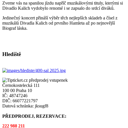
Zveme vás na spanilou jízdu napříč muzikálovými tituly, kterými si
Divadlo Kalich vydobylo renomé i se zapsalo do srdcí diváků.
Jedinečný koncert přináší výběr těch nejlepších skladeb a čísel z
muzikálů Divadla Kalich od prvního Hamleta až po nejnovější
Biograf láska.
Hlediště
Černokostelecká 111
100 00 Praha 10
IČ: 48747246
DIČ: 66077221797
Datová schránka: jksugf8
PŘEDPRODEJ, REZERVACE:
222 988 211