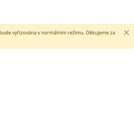
Soutěže
Změny
Partneři
Kontakt
představení
e bude vyřizována v normálním režimu. Děkujeme za