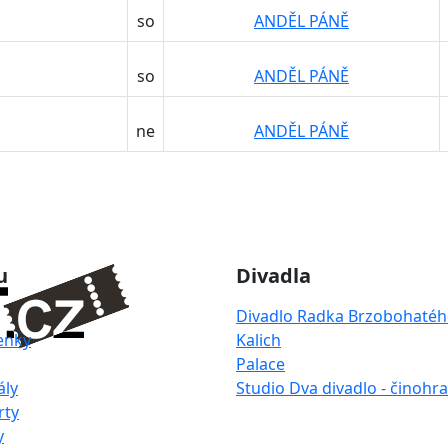
so
ANDĚL PÁNĚ
so
ANDĚL PÁNĚ
ne
ANDĚL PÁNĚ
u
Divadla
Divadlo Radka Brzobohaté
enky
Kalich
Palace
ály
Studio Dva divadlo - činohra
rty
y