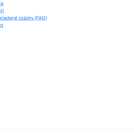
že
ři
kladené otázky (FAQ)
kt