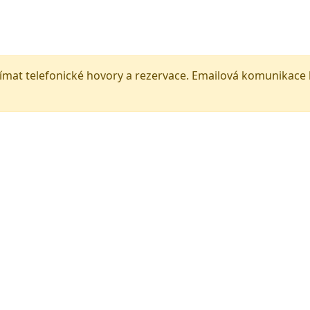
Vstupenky
Muzikály
Divadla
Koncerty
Zážitky
ijímat telefonické hovory a rezervace. Emailová komunikac