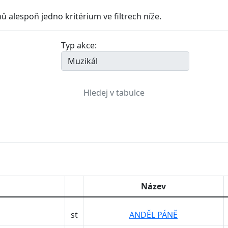
ů alespoň jedno kritérium ve filtrech níže.
Typ akce:
Název
st
ANDĚL PÁNĚ