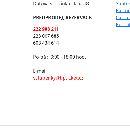
Datová schránka: jksugf8
Soutě
Partne
PŘEDPRODEJ, REZERVACE:
Často 
Konta
222 988 211
223 007 686
603 434 614
Po-pá :
9:00 - 18:00 hod.
E-mail:
vstupenky@tipticket.cz