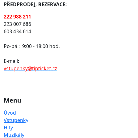
PŘEDPRODEJ, REZERVACE:
222 988 211
223 007 686
603 434 614
Po-pá :
9:00 - 18:00 hod.
E-mail:
vstupenky@tipticket.cz
Menu
Úvod
Vstupenky
Hity
Muzikály