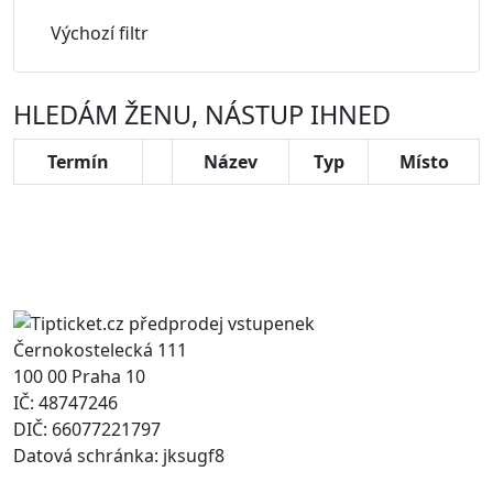
Výchozí filtr
HLEDÁM ŽENU, NÁSTUP IHNED
Termín
Název
Typ
Místo
Černokostelecká 111
100 00 Praha 10
IČ: 48747246
DIČ: 66077221797
Datová schránka: jksugf8