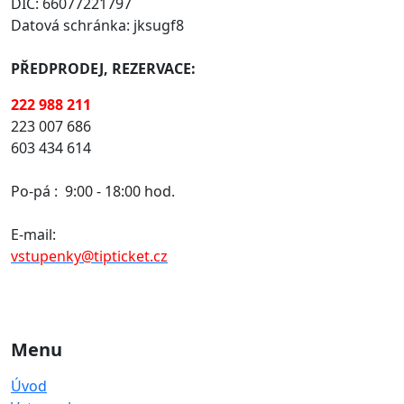
DIČ: 66077221797
Datová schránka: jksugf8
PŘEDPRODEJ, REZERVACE:
222 988 211
223 007 686
603 434 614
Po-pá :
9:00 - 18:00 hod.
E-mail:
vstupenky@tipticket.cz
Menu
Úvod