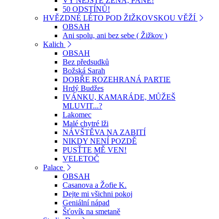
VY NEJSTE ŽENA, PANE!
50 ODSTÍNŮ!
HVĚZDNÉ LÉTO POD ŽIŽKOVSKOU VĚŽÍ
OBSAH
Ani spolu, ani bez sebe ( Žižkov )
Kalich
OBSAH
Bez předsudků
Božská Sarah
DOBŘE ROZEHRANÁ PARTIE
Hrdý Budžes
IVÁNKU, KAMARÁDE, MŮŽEŠ
MLUVIT...?
Lakomec
Malé chytré lži
NÁVŠTĚVA NA ZABITÍ
NIKDY NENÍ POZDĚ
PUSŤTE MĚ VEN!
VELETOČ
Palace
OBSAH
Casanova a Žofie K.
Dejte mi všichni pokoj
Geniální nápad
Šťovík na smetaně