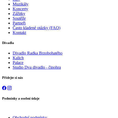
Muzikály
Koncerty
Zážitky
Soutěže
Partneři
Často kladené otázky (FAQ)
Kontakt
Divadla
Divadlo Radka Brzobohatého
Kalich
Palace
Studio Dva divadlo - činohra
Přidejte si nás
Podmínky a osobní údaje
Obchodní podmínky