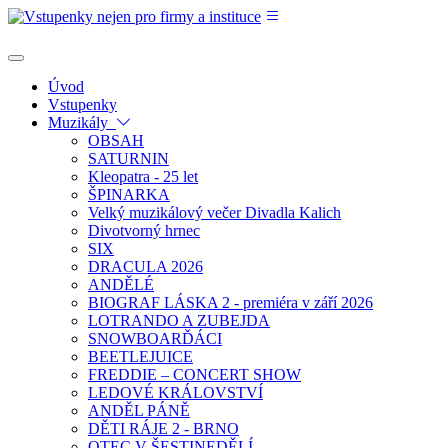
Úvod
Vstupenky
Muzikály
OBSAH
SATURNIN
Kleopatra - 25 let
ŠPINARKA
Velký muzikálový večer Divadla Kalich
Divotvorný hrnec
SIX
DRACULA 2026
ANDĚLÉ
BIOGRAF LÁSKA 2 - premiéra v září 2026
LOTRANDO A ZUBEJDA
SNOWBOARĎÁCI
BEETLEJUICE
FREDDIE – CONCERT SHOW
LEDOVÉ KRÁLOVSTVÍ
ANDĚL PÁNĚ
DĚTI RÁJE 2 - BRNO
OTEC V ŠESTINEDĚLÍ