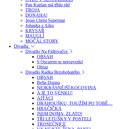
Pan Kaplan má třídu rád
TROJA
DONAHA!
Jesus Christ Superstar
Johanka z Arku
KRYSAŘ
MAUGLÍ
MOČÁL STORY
Divadla
Divadlo Na Fidlovačce
OBSAH
S Oscarem se nerozvedu!
Obraz
Divadlo Radka Brzobohatého
OBSAH
Bella Donna
NEJKRÁSNĚJŠÍ KOCOVINA
A JE TO VENKU!
AJŤÁCI
DRAHOUŠKU, TOUŽÍM PO TOBĚ…
HRAČIČKA
JSEM DOMA, ZLATO!
TŘI LETUŠKY V POSTELI
TROSEČNICE