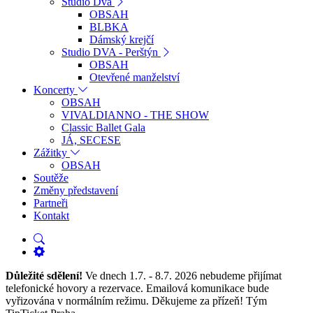
Studio Dva
OBSAH
BLBKA
Dámský krejčí
Studio DVA - Perštýn
OBSAH
Otevřené manželství
Koncerty
OBSAH
VIVALDIANNO - THE SHOW
Classic Ballet Gala
JÁ, SECESE
Zážitky
OBSAH
Soutěže
Změny představení
Partneři
Kontakt
Důležité sdělení!
Ve dnech 1.7. - 8.7. 2026 nebudeme přijímat
telefonické hovory a rezervace. Emailová komunikace bude
vyřizována v normálním režimu. Děkujeme za přízeň! Tým