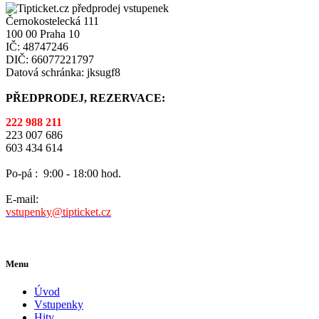
Černokostelecká 111
100 00 Praha 10
IČ: 48747246
DIČ: 66077221797
Datová schránka: jksugf8
PŘEDPRODEJ, REZERVACE:
222 988 211
223 007 686
603 434 614
Po-pá :
9:00 - 18:00 hod.
E-mail:
vstupenky@tipticket.cz
Menu
Úvod
Vstupenky
Hity