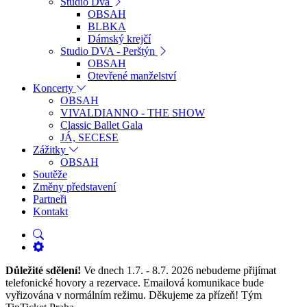
Studio Dva
OBSAH
BLBKA
Dámský krejčí
Studio DVA - Perštýn
OBSAH
Otevřené manželství
Koncerty
OBSAH
VIVALDIANNO - THE SHOW
Classic Ballet Gala
JÁ, SECESE
Zážitky
OBSAH
Soutěže
Změny představení
Partneři
Kontakt
Důležité sdělení!
Ve dnech 1.7. - 8.7. 2026 nebudeme přijímat
telefonické hovory a rezervace. Emailová komunikace bude
vyřizována v normálním režimu. Děkujeme za přízeň! Tým