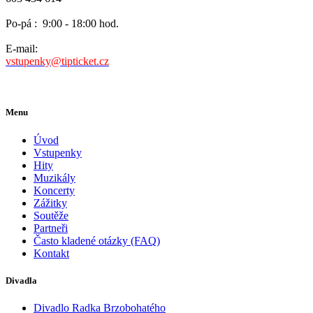
Po-pá :
9:00 - 18:00 hod.
E-mail:
vstupenky@tipticket.cz
Menu
Úvod
Vstupenky
Hity
Muzikály
Koncerty
Zážitky
Soutěže
Partneři
Často kladené otázky (FAQ)
Kontakt
Divadla
Divadlo Radka Brzobohatého