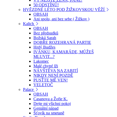
VY NEJSTE ŽENA, PANE!
50 ODSTÍNŮ!
HVĚZDNÉ LÉTO POD ŽIŽKOVSKOU VĚŽÍ
OBSAH
Ani spolu, ani bez sebe ( Žižkov )
Kalich
OBSAH
Bez předsudků
Božská Sarah
DOBŘE ROZEHRANÁ PARTIE
Hrdý Budžes
IVÁNKU, KAMARÁDE, MŮŽEŠ
MLUVIT...?
Lakomec
Malé chytré lži
NÁVŠTĚVA NA ZABITÍ
NIKDY NENÍ POZDĚ
PUSŤTE MĚ VEN!
VELETOČ
Palace
OBSAH
Casanova a Žofie K.
Dejte mi všichni pokoj
Geniální nápad
Šťovík na smetaně