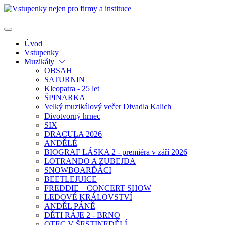
Úvod
Vstupenky
Muzikály
OBSAH
SATURNIN
Kleopatra - 25 let
ŠPINARKA
Velký muzikálový večer Divadla Kalich
Divotvorný hrnec
SIX
DRACULA 2026
ANDĚLÉ
BIOGRAF LÁSKA 2 - premiéra v září 2026
LOTRANDO A ZUBEJDA
SNOWBOARĎÁCI
BEETLEJUICE
FREDDIE – CONCERT SHOW
LEDOVÉ KRÁLOVSTVÍ
ANDĚL PÁNĚ
DĚTI RÁJE 2 - BRNO
OTEC V ŠESTINEDĚLÍ