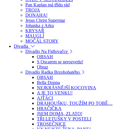
Pan Kaplan má třídu rád
TROJA
DONAHA!
Jesus Christ Superstar
Johanka z Arku
KRYSAŘ
MAUGLÍ
MOČÁL STORY
Divadla
Divadlo Na Fidlovačce
OBSAH
S Oscarem se nerozvedu!
Obraz
Divadlo Radka Brzobohatého
OBSAH
Bella Donna
NEJKRÁSNĚJŠÍ KOCOVINA
A JE TO VENKU!
AJŤÁCI
DRAHOUŠKU, TOUŽÍM PO TOBĚ…
HRAČIČKA
JSEM DOMA, ZLATO!
TŘI LETUŠKY V POSTELI
TROSEČNICE