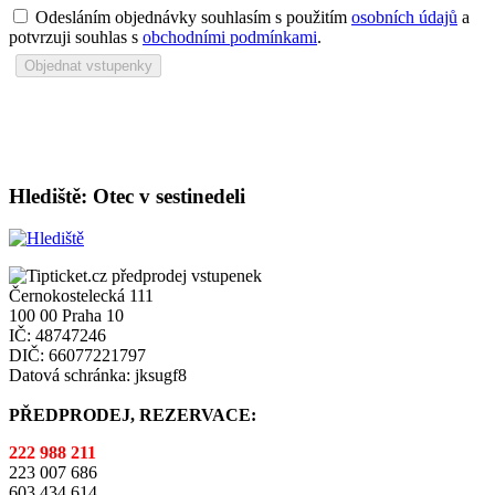
Odesláním objednávky souhlasím s použitím
osobních údajů
a
potvrzuji souhlas s
obchodními podmínkami
.
Hlediště: Otec v sestinedeli
Černokostelecká 111
100 00 Praha 10
IČ: 48747246
DIČ: 66077221797
Datová schránka: jksugf8
PŘEDPRODEJ, REZERVACE:
222 988 211
223 007 686
603 434 614