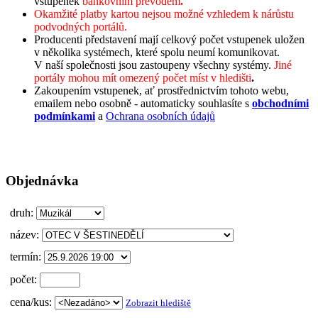
vstupenek
bankovním převodem
.
Okamžité platby kartou nejsou možné vzhledem k nárůstu
podvodných portálů.
Producenti představení mají celkový počet vstupenek uložen
v několika systémech, které spolu neumí komunikovat.
V naší společnosti jsou zastoupeny všechny systémy.
Jiné
portály mohou mít omezený počet míst v hledišti
.
Zakoupením vstupenek, ať prostřednictvím tohoto webu,
emailem nebo osobně - automaticky souhlasíte s
obchodními
podmínkami
a
Ochrana osobních údajů
Objednávka
druh:
název:
termín:
počet:
cena/kus:
Zobrazit hlediště