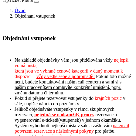
TipTicket Praha
Úvod
Objednání vstupenek
Objednání vstupenek
Na základě objednávky vám jsou přidělována vždy
nejlepší
volná místa,
která jsou ve vybrané cenové kategorii v daný moment k
dispozici
–
vždy vedle sebe a pohromadě!
Pokud toto možné
není, budete kontaktování naším
call centrem a sami si s
naším pracovníkem domluvíte konkrétní umístění, popř.
změnu datumu či termínu.
Pokud si přejete rezervovat vstupenky do
krajních pozic
v
sále, napište nám to do poznámky.
Jelikož objednáváte vstupenky v rámci skupinových
rezervací,
n
ejedná se o okamžitý proces
rezervace a
vygenerování e-ticketů(vstupenek) v jednom okamžiku.
Systém vyhodnotí nejlepší místa v sále a zašle vám
na email
potvrzení rezervace s následnými pokyny
pro platbu