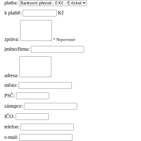
platba:
k platbě:
Kč
zpráva:
* Nepovinné
jméno/firma:
adresa:
město:
PSČ:
zástupce:
IČO:
telefon:
e-mail: