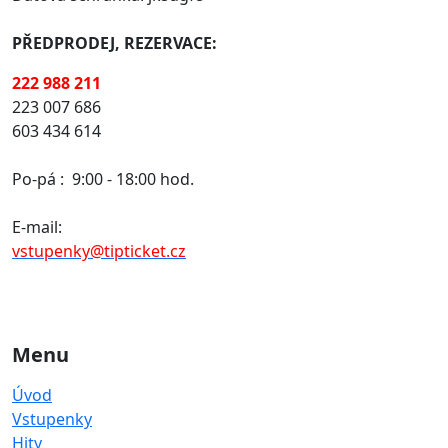
PŘEDPRODEJ, REZERVACE:
222 988 211
223 007 686
603 434 614
Po-pá :
9:00 - 18:00 hod.
E-mail:
vstupenky@tipticket.cz
Menu
Úvod
Vstupenky
Hity