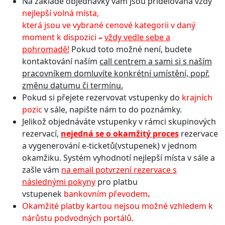
Na základě objednávky vám jsou přidělována vždy
nejlepší volná místa,
která jsou ve vybrané cenové kategorii v daný
moment k dispozici
–
vždy vedle sebe a
pohromadě!
Pokud toto možné není, budete
kontaktování naším
call centrem a sami si s naším
pracovníkem domluvíte konkrétní umístění, popř.
změnu datumu či termínu.
Pokud si přejete rezervovat vstupenky do
krajních
pozic
v sále, napište nám to do poznámky.
Jelikož objednáváte vstupenky v rámci skupinových
rezervací,
n
ejedná se o okamžitý proces
rezervace
a vygenerování e-ticketů(vstupenek) v jednom
okamžiku. Systém vyhodnotí nejlepší místa v sále a
zašle vám
na email potvrzení rezervace s
následnými pokyny
pro platbu
vstupenek
bankovním převodem
.
Okamžité platby kartou nejsou možné vzhledem k
nárůstu podvodných portálů.