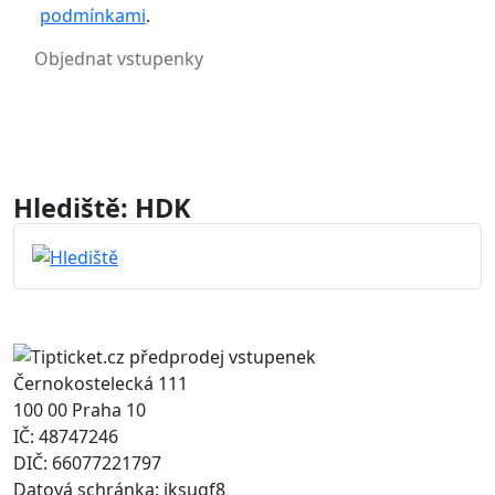
podmínkami
.
Hlediště: HDK
Černokostelecká 111
100 00 Praha 10
IČ: 48747246
DIČ: 66077221797
Datová schránka: jksugf8