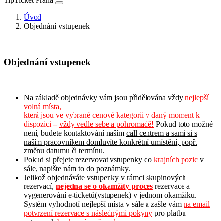
TipTicket Praha
Úvod
Objednání vstupenek
Objednání vstupenek
Na základě objednávky vám jsou přidělována vždy
nejlepší
volná místa,
která jsou ve vybrané cenové kategorii v daný moment k
dispozici
–
vždy vedle sebe a pohromadě!
Pokud toto možné
není, budete kontaktování naším
call centrem a sami si s
naším pracovníkem domluvíte konkrétní umístění, popř.
změnu datumu či termínu.
Pokud si přejete rezervovat vstupenky do
krajních pozic
v
sále, napište nám to do poznámky.
Jelikož objednáváte vstupenky v rámci skupinových
rezervací,
n
ejedná se o okamžitý proces
rezervace a
vygenerování e-ticketů(vstupenek) v jednom okamžiku.
Systém vyhodnotí nejlepší místa v sále a zašle vám
na email
potvrzení rezervace s následnými pokyny
pro platbu