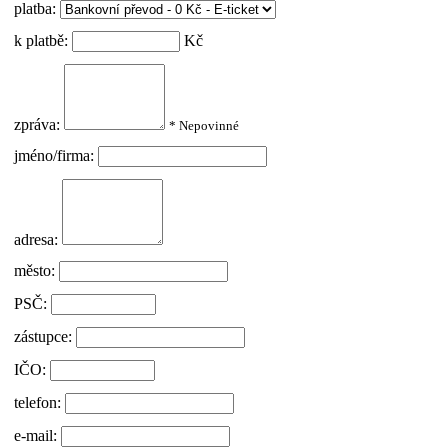
platba:
k platbě:
Kč
zpráva:
* Nepovinné
jméno/firma:
adresa:
město:
PSČ:
zástupce:
IČO:
telefon:
e-mail: