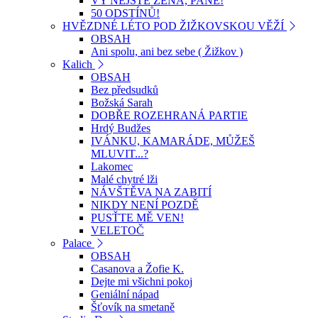
VY NEJSTE ŽENA, PANE!
50 ODSTÍNŮ!
HVĚZDNÉ LÉTO POD ŽIŽKOVSKOU VĚŽÍ
OBSAH
Ani spolu, ani bez sebe ( Žižkov )
Kalich
OBSAH
Bez předsudků
Božská Sarah
DOBŘE ROZEHRANÁ PARTIE
Hrdý Budžes
IVÁNKU, KAMARÁDE, MŮŽEŠ
MLUVIT...?
Lakomec
Malé chytré lži
NÁVŠTĚVA NA ZABITÍ
NIKDY NENÍ POZDĚ
PUSŤTE MĚ VEN!
VELETOČ
Palace
OBSAH
Casanova a Žofie K.
Dejte mi všichni pokoj
Geniální nápad
Šťovík na smetaně