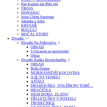
Pan Kaplan má třídu rád
TROJA
DONAHA!
Jesus Christ Superstar
Johanka z Arku
KRYSAŘ
MAUGLÍ
MOČÁL STORY
Divadla
Divadlo Na Fidlovačce
OBSAH
S Oscarem se nerozvedu!
Obraz
Divadlo Radka Brzobohatého
OBSAH
Bella Donna
NEJKRÁSNĚJŠÍ KOCOVINA
A JE TO VENKU!
AJŤÁCI
DRAHOUŠKU, TOUŽÍM PO TOBĚ…
HRAČIČKA
JSEM DOMA, ZLATO!
TŘI LETUŠKY V POSTELI
TROSEČNICE