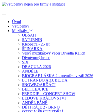
Úvod
Vstupenky
Muzikály
OBSAH
SATURNIN
Kleopatra - 25 let
ŠPINARKA
Velký muzikálový večer Divadla Kalich
Divotvorný hrnec
SIX
DRACULA 2026
ANDĚLÉ
BIOGRAF LÁSKA 2 - premiéra v září 2026
LOTRANDO A ZUBEJDA
SNOWBOARĎÁCI
BEETLEJUICE
FREDDIE – CONCERT SHOW
LEDOVÉ KRÁLOVSTVÍ
ANDĚL PÁNĚ
DĚTI RÁJE 2 - BRNO
OTEC V ŠESTINEDĚLÍ