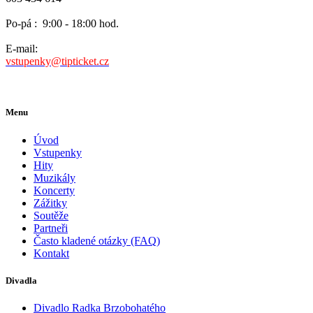
Po-pá :
9:00 - 18:00 hod.
E-mail:
vstupenky@tipticket.cz
Menu
Úvod
Vstupenky
Hity
Muzikály
Koncerty
Zážitky
Soutěže
Partneři
Často kladené otázky (FAQ)
Kontakt
Divadla
Divadlo Radka Brzobohatého