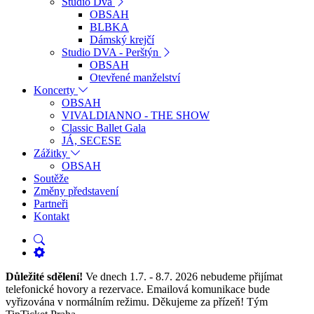
Studio Dva
OBSAH
BLBKA
Dámský krejčí
Studio DVA - Perštýn
OBSAH
Otevřené manželství
Koncerty
OBSAH
VIVALDIANNO - THE SHOW
Classic Ballet Gala
JÁ, SECESE
Zážitky
OBSAH
Soutěže
Změny představení
Partneři
Kontakt
Důležité sdělení!
Ve dnech 1.7. - 8.7. 2026 nebudeme přijímat
telefonické hovory a rezervace. Emailová komunikace bude
vyřizována v normálním režimu. Děkujeme za přízeň! Tým