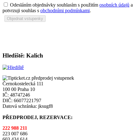
Odesláním objednávky souhlasím s použitím
osobních údajů
a
potvrzuji souhlas s
obchodními podmínkami
.
Hlediště: Kalich
Černokostelecká 111
100 00 Praha 10
IČ: 48747246
DIČ: 66077221797
Datová schránka: jksugf8
PŘEDPRODEJ, REZERVACE:
222 988 211
223 007 686
603 434 614