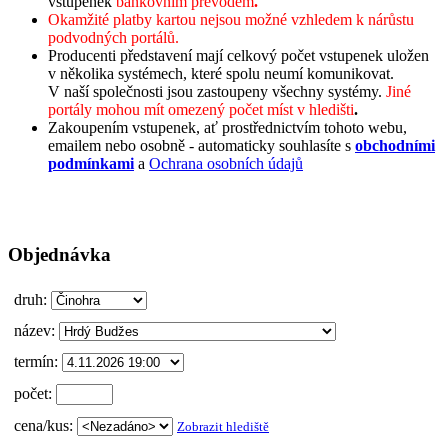
vstupenek
bankovním převodem
.
Okamžité platby kartou nejsou možné vzhledem k nárůstu
podvodných portálů.
Producenti představení mají celkový počet vstupenek uložen
v několika systémech, které spolu neumí komunikovat.
V naší společnosti jsou zastoupeny všechny systémy.
Jiné
portály mohou mít omezený počet míst v hledišti
.
Zakoupením vstupenek, ať prostřednictvím tohoto webu,
emailem nebo osobně - automaticky souhlasíte s
obchodními
podmínkami
a
Ochrana osobních údajů
Objednávka
druh:
název:
termín:
počet:
cena/kus:
Zobrazit hlediště