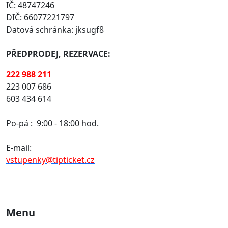
IČ: 48747246
DIČ: 66077221797
Datová schránka: jksugf8
PŘEDPRODEJ, REZERVACE:
222 988 211
223 007 686
603 434 614
Po-pá :
9:00 - 18:00 hod.
E-mail:
vstupenky@tipticket.cz
Menu