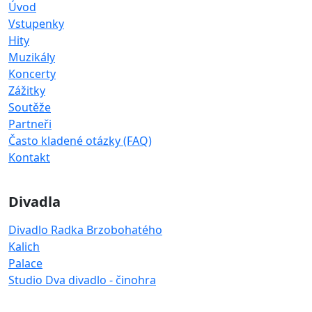
Úvod
Vstupenky
Hity
Muzikály
Koncerty
Zážitky
Soutěže
Partneři
Často kladené otázky (FAQ)
Kontakt
Divadla
Divadlo Radka Brzobohatého
Kalich
Palace
Studio Dva divadlo - činohra