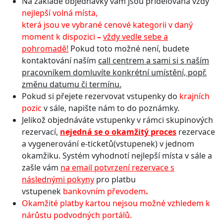
Na základě objednávky vám jsou přidělována vždy
nejlepší volná místa,
která jsou ve vybrané cenové kategorii v daný
moment k dispozici
–
vždy vedle sebe a
pohromadě!
Pokud toto možné není, budete
kontaktování naším
call centrem a sami si s naším
pracovníkem domluvíte konkrétní umístění, popř.
změnu datumu či termínu.
Pokud si přejete rezervovat vstupenky do
krajních
pozic
v sále, napište nám to do poznámky.
Jelikož objednáváte vstupenky v rámci skupinových
rezervací,
n
ejedná se o okamžitý proces
rezervace
a vygenerování e-ticketů(vstupenek) v jednom
okamžiku. Systém vyhodnotí nejlepší místa v sále a
zašle vám
na email potvrzení rezervace s
následnými pokyny
pro platbu
vstupenek
bankovním převodem
.
Okamžité platby kartou nejsou možné vzhledem k
nárůstu podvodných portálů.